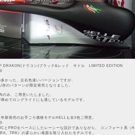
P DRAKON(ドラコン)ブラック&レッド サドル LIMITED EDITION
0
の多かった、左右色違いバージョンですが、
黒/赤のパターンが限定発売となりました。
ONのみ、ご用意いたしました。
が厚めでロングライドにも適しているモデルです。
今年新発売のお手ごろ価格モデルHELLも全3色ご用意。
0
MICとPROをベースにしたレーシーな設計でありながら、 コンフォート系（HY
TRA、TRK）の柔らかい座面を取り入れたモデルです。