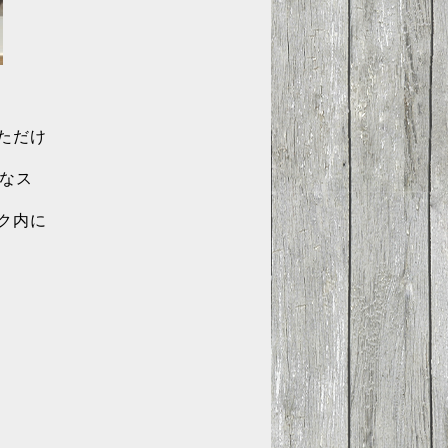
ただけ
ドなス
ク内に