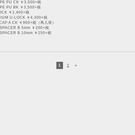
PE PU CK ￥3,500+税
PE PU BK ￥3,500+税
OCK ￥1,400+税
NIUM U-LOCK ￥4,300+税
 CAP A CK ￥900+税（再入荷）
 SPACER B 5mm ￥200+税
 SPACER B 10mm ￥250+税
1
2
»