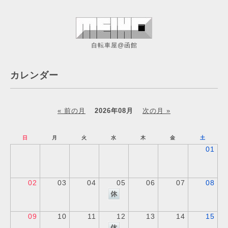
自転車屋@函館
カレンダー
« 前の月
2026年08月
次の月 »
日
月
火
水
木
金
土
01
02
03
04
05
06
07
08
09
10
11
12
13
14
15