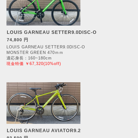
LOUIS GARNEAU SETTER9.0DISC-O
74,800 円
LOUIS GARNEAU SETTER9.0DISC-O
MONSTER GREEN 470ｍｍ
適応身長：160~180cm
現金特価 ￥67,320(10%off)
LOUIS GARNEAU AVIATOR9.2