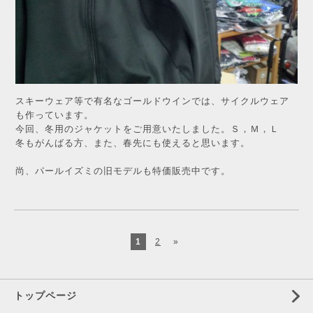
スキーウェア等で有名なゴールドウインでは、サイクルウェア
も作っています。
今回、冬用のジャケットをご用意いたしました。Ｓ，Ｍ，Ｌ
冬もがんばる方、また、春先にも使えると思います。
尚、パールイズミの旧モデルも特価販売中です。
1
2
»
トップページ