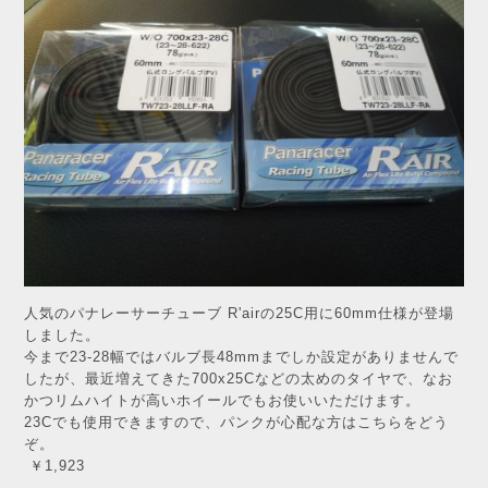
人気のパナレーサーチューブ R'airの25C用に60mm仕様が登場
しました。
今まで23-28幅ではバルブ長48mmまでしか設定がありませんで
したが、最近増えてきた700x25Cなどの太めのタイヤで、なお
かつリムハイトが高いホイールでもお使いいただけます。
23Cでも使用できますので、パンクが心配な方はこちらをどう
ぞ。
￥1,923