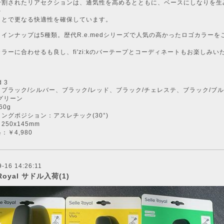
分割されたリアセクションは、通気性を高めるとともに、ベースにしなりを生
を
ことで更なる快適性を確保しています。
インナップは5種類。歴代R.e.medシリーズで人気の高かったロゴカラーを
。
ラーに合わせるも良し、fi'zi:kのバーテープとコーディネートもお楽しみい
d 3
ブラック/シルバー、ブラック/レッド、ブラック/チェレステ、ブラック/ブ
グリーン
60g
ングポジション：アスレチック(30°)
250x145mm
：￥4,980
-16 14:26:11
 Royal サドル入荷(1)