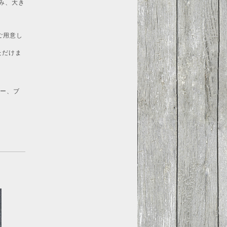
み、大き
ご用意し
ただけま
ルー、ブ