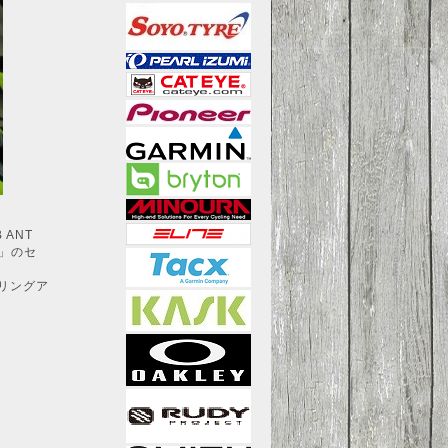
ANT
」のセ
クリングア