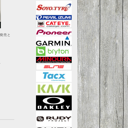
発売と
。