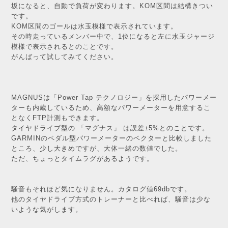
坂になると、自動で負荷が変わります。
KOM区間は結構きつい
です。
KOM区間のゴールは水玉模様で表示されています。
その時走っているメンバー中で、1位になると左に水玉ジャージ
模様で表示されるとのことです。
がんばって試してみてください。
MAGNUSは「Power Tap テクノロジー」を採用したパワーメー
ターも内蔵しているため、高額なパワーメーターを用意するこ
となく
FTP計測もできます。
タイヤドライブ型の 「マグナス」 は誤差±5%とのことです。
GARMINのペダル型パワーメーターのベクターと比較しました
ところ、少し大きめですが、大体一緒の
数値でした。
ただ、ちょっとタイムラグがあるようです。
騒音もそれほど気になりません。カタログ値69dbです。
他のタイヤドライブ方式のトレーナーと比べれば、騒音は少な
いような気がします。