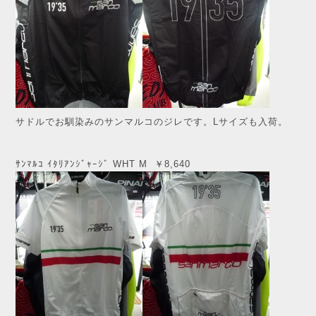
サドルでお馴染みのサンマルコのジレです。Lサイズも入荷。
ｻﾝﾏﾙｺ ｲﾀﾘｱﾝｼﾞｬｰｼﾞ WHT M ￥8,640