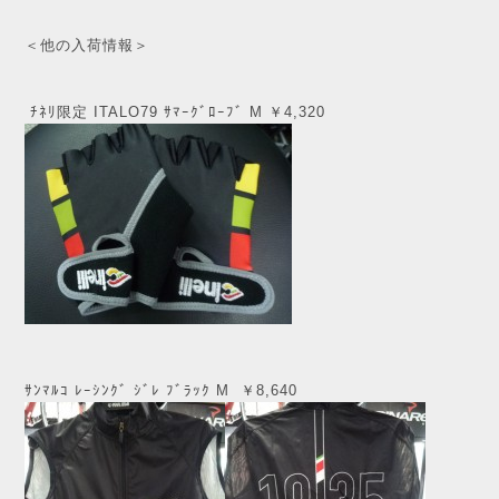
＜他の入荷情報＞
ﾁﾈﾘ限定 ITALO79 ｻﾏｰｸﾞﾛｰﾌﾞ M ￥4,320
ｻﾝﾏﾙｺ ﾚｰｼﾝｸﾞ ｼﾞﾚ ﾌﾞﾗｯｸ M ￥8,640