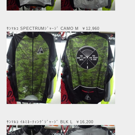
ｻﾝﾏﾙｺ SPECTRUMｼﾞｬｰｼﾞ CAMO M ￥12,960
ｻﾝﾏﾙｺ ｲﾙﾐﾈｰﾃｨﾝｸﾞｼﾞｬｰｼﾞ BLK L ￥16,200