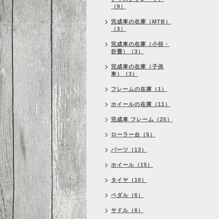
（9）
完成車の在庫（MTB）
（3）
完成車の在庫（小径・
折畳）（3）
完成車の在庫（子供
車）（3）
フレームの在庫（1）
ホイールの在庫（11）
完成車 フレーム（25）
ローラー台（5）
パーツ（13）
ホイール（15）
タイヤ（10）
ペダル（6）
サドル（6）