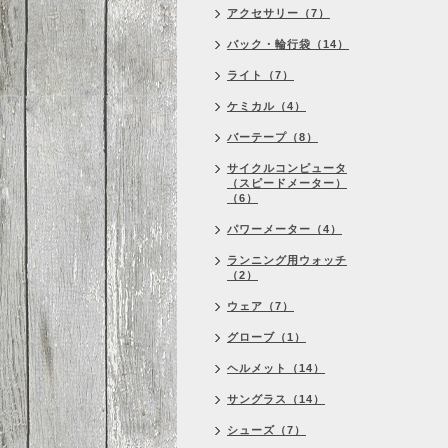
アクセサリー（7）
バック・輪行袋（14）
ライト（7）
ケミカル（4）
バーテープ（8）
サイクルコンピュータ
（スピードメーター）
（6）
パワーメーター（4）
ランニング用ウォッチ
（2）
ウェア（7）
グローブ（1）
ヘルメット（14）
サングラス（14）
シューズ（7）