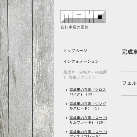
自転車屋@函館
トップページ
完成
インフォメーション
完成車（自転車）の在庫
と 取扱いブランド
フェル
完成車の在庫（クロス
バイク）（33）
完成車の在庫（シング
ルスピード）（1）
完成車の在庫（ロード/
リムブレーキ）（20）
完成車の在庫（ロード/
ディスクブレーキ）