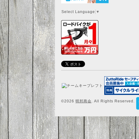
Select Language
▼
©2026
明邦商会
. All Rights Reserved.