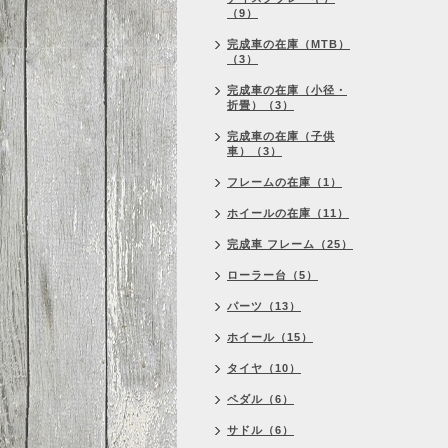
（9）
完成車の在庫（MTB）
（3）
完成車の在庫（小径・
折畳）（3）
完成車の在庫（子供
車）（3）
フレームの在庫（1）
ホイールの在庫（11）
完成車 フレーム（25）
ローラー台（5）
パーツ（13）
ホイール（15）
タイヤ（10）
ペダル（6）
サドル（6）