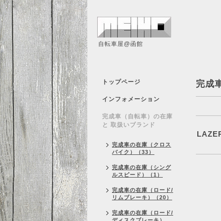
自転車屋@函館
トップページ
完成
インフォメーション
完成車（自転車）の在庫
と 取扱いブランド
LAZE
完成車の在庫（クロス
バイク）（33）
完成車の在庫（シング
ルスピード）（1）
完成車の在庫（ロード/
リムブレーキ）（20）
完成車の在庫（ロード/
ディスクブレーキ）