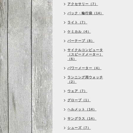
アクセサリー（7）
バック・輪行袋（14）
ライト（7）
ケミカル（4）
バーテープ（8）
サイクルコンピュータ
（スピードメーター）
（6）
パワーメーター（4）
ランニング用ウォッチ
（2）
ウェア（7）
グローブ（1）
ヘルメット（14）
サングラス（14）
シューズ（7）