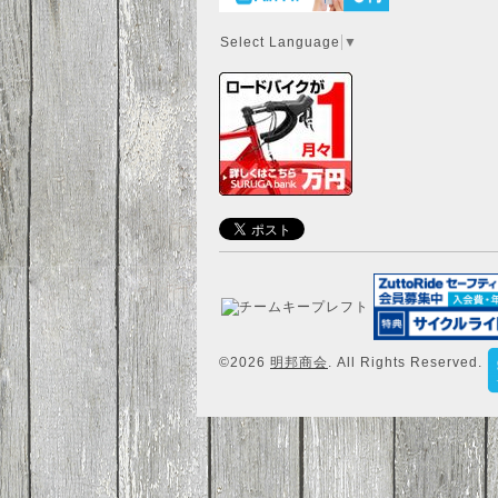
Select Language
▼
©2026
明邦商会
. All Rights Reserved.