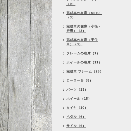
（9）
完成車の在庫（MTB）
（3）
完成車の在庫（小径・
折畳）（3）
完成車の在庫（子供
車）（3）
フレームの在庫（1）
ホイールの在庫（11）
完成車 フレーム（25）
ローラー台（5）
パーツ（13）
ホイール（15）
タイヤ（10）
ペダル（6）
サドル（6）