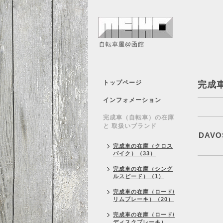
自転車屋@函館
トップページ
完成
インフォメーション
完成車（自転車）の在庫
と 取扱いブランド
DAVO
完成車の在庫（クロス
バイク）（33）
完成車の在庫（シング
ルスピード）（1）
完成車の在庫（ロード/
リムブレーキ）（20）
完成車の在庫（ロード/
ディスクブレーキ）