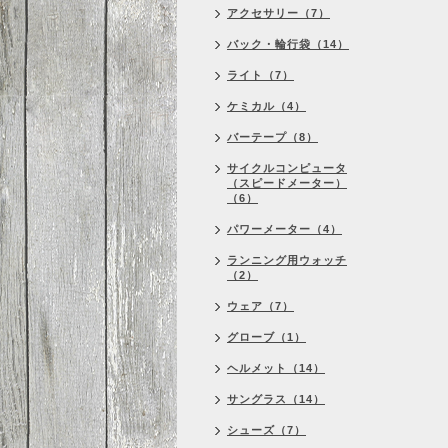
アクセサリー（7）
バック・輪行袋（14）
ライト（7）
ケミカル（4）
バーテープ（8）
サイクルコンピュータ
（スピードメーター）
（6）
パワーメーター（4）
ランニング用ウォッチ
（2）
ウェア（7）
グローブ（1）
ヘルメット（14）
サングラス（14）
シューズ（7）