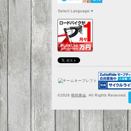
Select Language
▼
©2026
明邦商会
. All Rights Reserved.