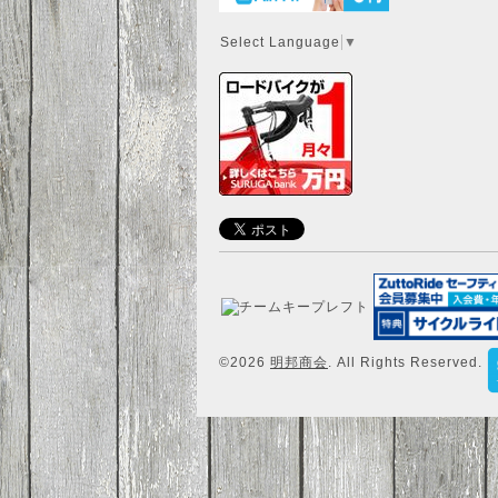
Select Language
▼
©2026
明邦商会
. All Rights Reserved.