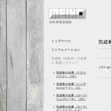
自転車屋@函館
トップページ
完成
インフォメーション
完成車（自転車）の在庫
と 取扱いブランド
パール
完成車の在庫（クロス
バイク）（33）
完成車の在庫（シング
ルスピード）（1）
完成車の在庫（ロード/
リムブレーキ）（20）
完成車の在庫（ロード/
ディスクブレーキ）