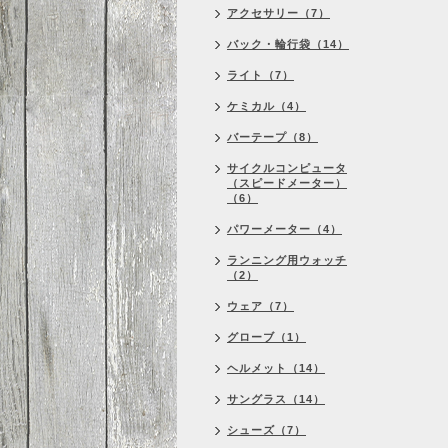
アクセサリー（7）
バック・輪行袋（14）
ライト（7）
ケミカル（4）
バーテープ（8）
サイクルコンピュータ
（スピードメーター）
（6）
パワーメーター（4）
ランニング用ウォッチ
（2）
ウェア（7）
グローブ（1）
ヘルメット（14）
サングラス（14）
シューズ（7）