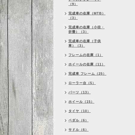
（9）
完成車の在庫（MTB）
（3）
完成車の在庫（小径・
折畳）（3）
完成車の在庫（子供
車）（3）
フレームの在庫（1）
ホイールの在庫（11）
完成車 フレーム（25）
ローラー台（5）
パーツ（13）
ホイール（15）
タイヤ（10）
ペダル（6）
サドル（6）